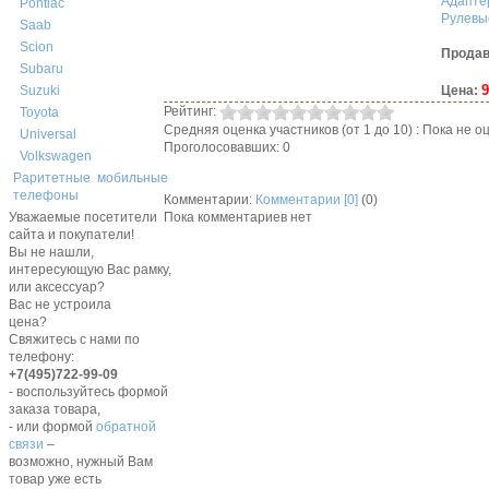
Адапте
Pontiac
Рулевы
Saab
Scion
Продав
Subaru
9
Цена:
Suzuki
Рейтинг:
Toyota
Средняя оценка участников (от 1 до 10) : Пока не
Universal
Проголосовавших: 0
Volkswagen
Раритетные мобильные
телефоны
Комментарии:
Комментарии [0]
(0)
Пока комментариев нет
Уважаемые посетители
сайта и покупатели!
Вы не нашли,
интересующую Вас рамку,
или аксессуар?
Вас не устроила
цена?
Свяжитесь с нами по
телефону:
+7(495)722-99-09
- воспользуйтесь формой
заказа товара,
- или формой
обратной
связи
–
возможно, нужный Вам
товар уже есть