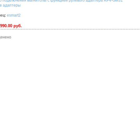
р подключения магнитолы с функцией рулевого адаптера RP4-GM31
е адаптеры
ец:
esmart2
990.00 руб.
 оценено