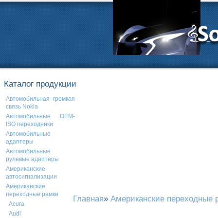
Каталог продукции
Автомобильная громкая
связь Nokia
Автомобильные OEM-
ISO переходники
Автомобильные
адаптеры
Автомобильные
рулевые адаптеры
Американские
автосигнализации
Американские
переходные рамки
Главная
»
Американские переходные 
Acura
Audi