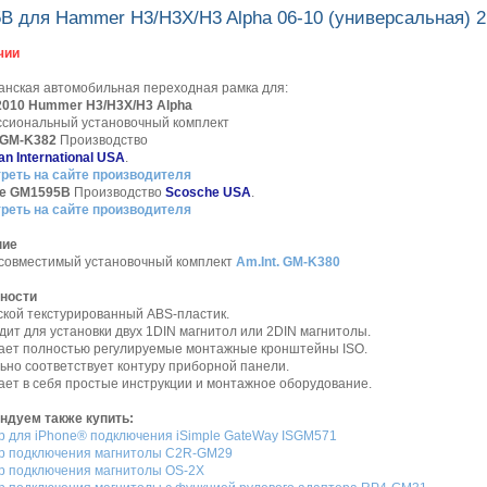
B для Hammer H3/H3X/H3 Alpha 06-10 (универсальная) 2
чии
анская автомобильная переходная рамка для:
-2010 Hummer H3/H3X/H3 Alpha
сиональный установочный комплект
. GM-K382
Производство
n International USA
.
реть на сайте производителя
e GM1595B
Производство
Scosche USA
.
реть на сайте производителя
ние
 совместимый установочный комплект
Am.Int. GM-K380
ности
ской текстурированный ABS-пластик.
дит для установки двух 1DIN магнитол или 2DIN магнитолы.
чает полностью регулируемые монтажные кронштейны ISO.
ьно соответствует контуру приборной панели.
ает в себя простые инструкции и монтажное оборудование.
ндуем также купить:
р для iPhone® подключения iSimple GateWay ISGM571
р подключения магнитолы C2R-GM29
р подключения магнитолы OS-2X