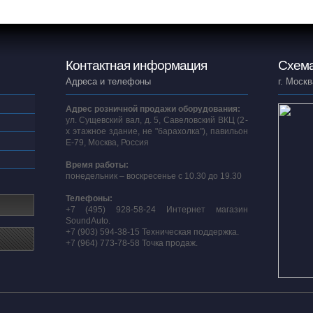
Контактная информация
Схема
Адреса и телефоны
г. Москв
Адрес розничной продажи оборудования:
ул. Сущевский вал, д. 5, Савеловский ВКЦ (2-
х этажное здание, не "барахолка"), павильон
E-79, Москва, Россия
Время работы:
понедельник – воскресенье с 10.30 до 19.30
Телефоны:
+7 (495) 928-58-24 Интернет магазин
SoundAuto.
+7 (903) 594-38-15 Техническая поддержка.
+7 (964) 773-78-58 Точка продаж.