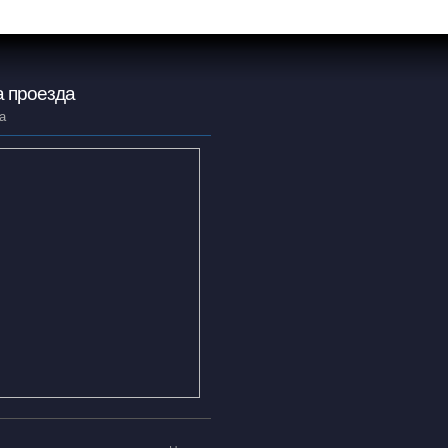
 проезда
а