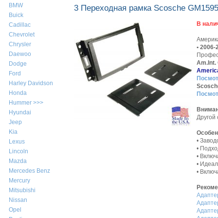
BMW
3 Переходная рамка Scosche GM1595
Buick
В нали
Cadillac
Chevrolet
Америк
Chrysler
• 2006
Daewoo
Профес
Am.Int
Dodge
America
Ford
Посмот
Harley Davidson
Scosch
Honda
Посмот
Hummer >>>
Внима
Hyundai
Другой
Jeep
Kia
Особен
• Завод
Lexus
• Подхо
Lincoln
• Вклю
Mazda
• Идеал
Mercedes Benz
• Включ
Mercury
Рекоме
Mitsubishi
Адапте
Nissan
Адапте
Opel
Адапте