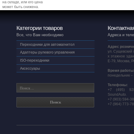
на складе, или его цена
может быть снижена.
Категории товаров
Контактна
Все, что Вам необходимо
Адреса и тел
Переходники для автомагнитол
Адрес розничн
ул. Сущевский 
Адаптеры рулевого управления
х этажное здан
ISO-переходники
E-79, Москва, 
Аксессуары
Время работы
понедельник – 
Телефоны:
+7 (495) 92
SoundAuto.
+7 (903) 594-3
+7 (964) 773-7