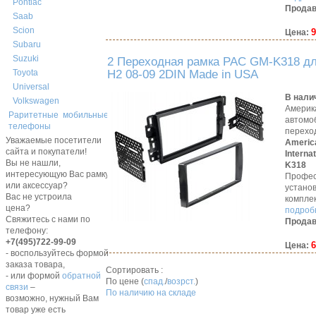
Pontiac
Продав
Saab
Scion
9
Цена:
Subaru
Suzuki
2 Переходная рамка PAC GM-K318 д
H2 08-09 2DIN Made in USA
Toyota
Universal
В нали
Volkswagen
Америк
Раритетные мобильные
автомо
телефоны
перехо
Уважаемые посетители
Americ
сайта и покупатели!
Interna
Вы не нашли,
K318
интересующую Вас рамку,
Профес
или аксессуар?
устано
Вас не устроила
компле
цена?
подробн
Свяжитесь с нами по
Продав
телефону:
+7(495)722-99-09
6
Цена:
- воспользуйтесь формой
заказа товара,
Сортировать :
- или формой
обратной
По цене (
спад.
/
возрст.
)
связи
–
По наличию на складе
возможно, нужный Вам
товар уже есть