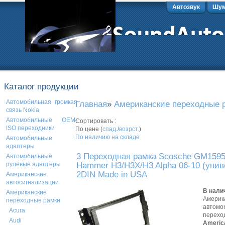
Автозвук
Шум
Каталог продукции
Автомобильная громкая
Главная
»
Американские переходные 
связь Nokia
Автомобильные OEM-
Сортировать :
ISO переходники
По цене (
спад.
/
возрст.
)
По наличию на складе
Автомобильные
адаптеры
3 Переходная рамка Scosche GM159
Автомобильные
Hammer H3/H3X/H3 Alpha 06-10 (унив
рулевые адаптеры
2DIN Made in USA
Американские
автосигнализации
В нали
Американские
Америк
переходные рамки
автомо
Acura
перехо
Audi
Americ