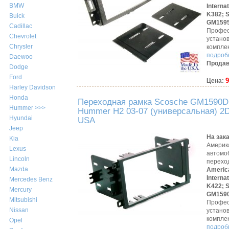
BMW
Interna
K382;
Buick
GM159
Cadillac
Профес
Chevrolet
устано
Chrysler
компле
подробн
Daewoo
Продав
Dodge
Ford
9
Цена:
Harley Davidson
Honda
Переходная рамка Scosche GM1590
Hummer >>>
Hummer H2 03-07 (универсальная) 2D
Hyundai
USA
Jeep
На зак
Kia
Америк
Lexus
автомо
Lincoln
перехо
Mazda
Americ
Interna
Mercedes Benz
K422;
Mercury
GM159
Mitsubishi
Профес
Nissan
устано
компле
Opel
подробн