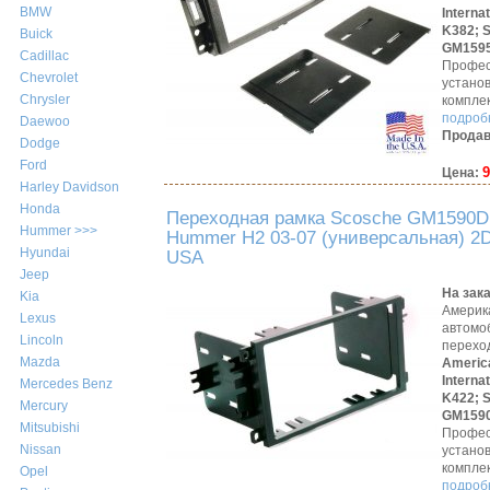
BMW
Interna
K382;
Buick
GM159
Cadillac
Профес
Chevrolet
устано
Chrysler
компле
подробн
Daewoo
Продав
Dodge
Ford
9
Цена:
Harley Davidson
Honda
Переходная рамка Scosche GM1590
Hummer >>>
Hummer H2 03-07 (универсальная) 2D
Hyundai
USA
Jeep
На зак
Kia
Америк
Lexus
автомо
Lincoln
перехо
Mazda
Americ
Interna
Mercedes Benz
K422;
Mercury
GM159
Mitsubishi
Профес
Nissan
устано
компле
Opel
подробн