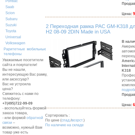
Pontiac
Продав
Saab
Scion
9
Цена:
Subaru
Suzuki
2 Переходная рамка PAC GM-K318 д
H2 08-09 2DIN Made in USA
Toyota
Universal
В нали
Volkswagen
Америк
Раритетные мобильные
автомо
телефоны
перехо
Уважаемые посетители
Americ
сайта и покупатели!
Interna
Вы не нашли,
K318
интересующую Вас рамку,
Профес
или аксессуар?
устано
Вас не устроила
компле
цена?
подробн
Свяжитесь с нами по
Продав
телефону:
+7(495)722-99-09
6
Цена:
- воспользуйтесь формой
заказа товара,
Сортировать :
- или формой
обратной
По цене (
спад.
/
возрст.
)
связи
–
По наличию на складе
возможно, нужный Вам
товар уже есть