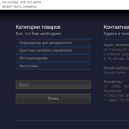
на складе, или его цена
может быть снижена.
Категории товаров
Контактна
Все, что Вам необходимо
Адреса и тел
Переходники для автомагнитол
Адрес розничн
ул. Сущевский 
Адаптеры рулевого управления
х этажное здан
ISO-переходники
E-79, Москва, 
Аксессуары
Время работы
понедельник – 
Телефоны:
+7 (495) 92
SoundAuto.
+7 (903) 594-3
+7 (964) 773-7