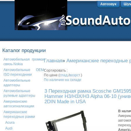
Автозвук
Шум
Каталог продукции
Автомобильная громкая
Главная
»
Американские переходные 
связь Nokia
Автомобильные OEM-
Сортировать :
ISO переходники
По цене (
спад.
/
возрст.
)
По наличию на складе
Автомобильные
адаптеры
3 Переходная рамка Scosche GM159
Автомобильные
Hammer H3/H3X/H3 Alpha 06-10 (унив
рулевые адаптеры
2DIN Made in USA
Американские
автосигнализации
В нали
Американские
Америк
переходные рамки
автомо
Acura
перехо
Audi
Americ